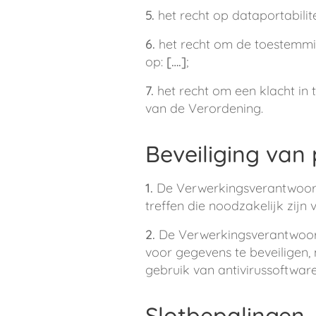
5.
het recht op dataportabilite
6.
het recht om de toestemming
op:
[….]
;
7.
het recht om een klacht in 
van de Verordening.
Beveiliging va
1.
De Verwerkingsverantwoorde
treffen die noodzakelijk zij
2.
De Verwerkingsverantwoord
voor gegevens te beveiligen
gebruik van antivirussoftwar
Slotbepalingen