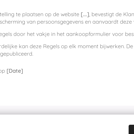
telling te plaatsen op de website
[….]
, bevestigt de Kla
scherming van persoonsgegevens en aanvaardt deze v
gels door het vakje in het aankoopformulier voor best
elijke kan deze Regels op elk moment bijwerken. De n
gepubliceerd.
 op
[Date]
LAUT - Sleidinge - +32 (0)486 05 84 46
 kennis komt opdoen. Wij, en derde partijen, maken op onze websites 
n statistieken, om jouw voorkeuren op te slaan, maar ook voor marketi