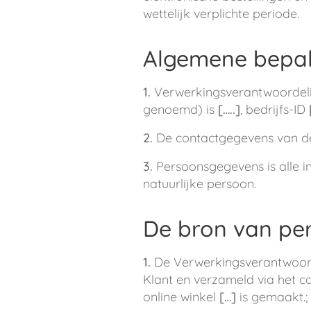
wettelijk verplichte periode.
Algemene bepal
1.
Verwerkingsverantwoordeli
genoemd) is
[…..]
, bedrijfs-ID
2.
De contactgegevens van de
3.
Persoonsgegevens is alle in
natuurlijke persoon.
De bron van pe
1.
De Verwerkingsverantwoord
Klant en verzameld via het co
online winkel
[…]
is gemaakt.;