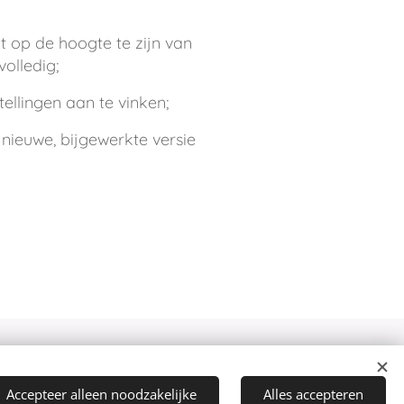
nt op de hoogte te zijn van
olledig;
ellingen aan te vinken;
ieuwe, bijgewerkte versie
gebruik van cookies. Wij gebruiken
Accepteer alleen noodzakelijke
Alles accepteren
ngdoeleinden (bijvoorbeeld het