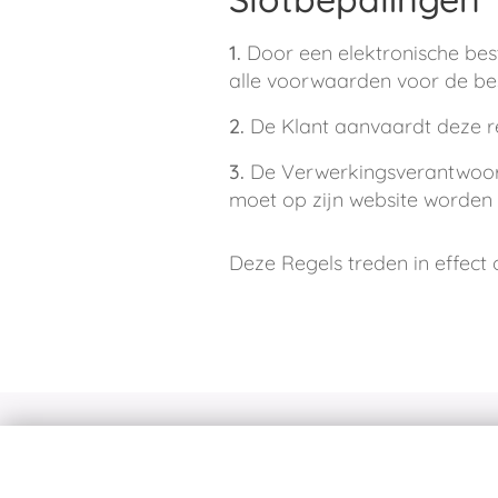
1.
Door een elektronische bes
alle voorwaarden voor de be
2.
De Klant aanvaardt deze re
3.
De Verwerkingsverantwoord
moet op zijn website worden 
Deze Regels treden in effect
Welkom! Leuk dat je inspiratie en
cookies voor het bijhouden va