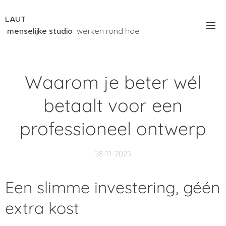
LAUT
menselijke studio
werken rond hoe
mensen denken, leven en functioneren
binnen hun context
Waarom je beter wél
betaalt voor een
professioneel ontwerp
28-11-2025
Een slimme investering, géén
extra kost